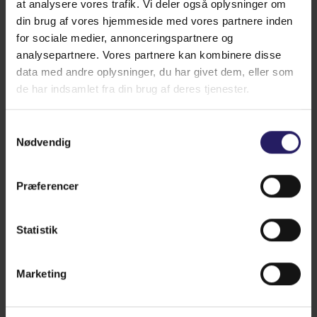
udsatte for at få skrammer eller skader på deres poter idet
at analysere vores trafik. Vi deler også oplysninger om
de ofte er i fuld firspring over forskelligt mere eller mindre
din brug af vores hjemmeside med vores partnere inden
hensigtsmæssigt underlag, og så "render de jo uden sko"
for sociale medier, annonceringspartnere og
som min datter siger.
analysepartnere. Vores partnere kan kombinere disse
data med andre oplysninger, du har givet dem, eller som
de har indsamlet fra din brug af deres tjenester.
Læs mere her
Hvad leder du efter?
Samtykkevalg
Nødvendig
Præferencer
Statistik
Marketing