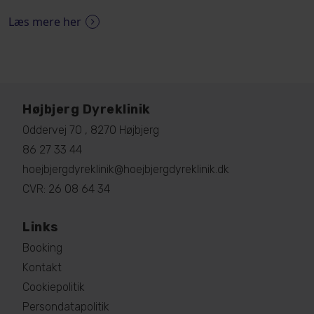
Læs mere her
Højbjerg Dyreklinik
Oddervej 70 , 8270 Højbjerg
86 27 33 44
hoejbjergdyreklinik@hoejbjergdyreklinik.dk
CVR: 26 08 64 34
Links
Booking
Kontakt
Cookiepolitik
Persondatapolitik