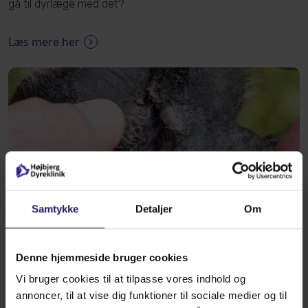
gå til dyrlæge med det?
Læs mere her
Samtykke
Detaljer
Om
Denne hjemmeside bruger cookies
Av min pote!
Vi bruger cookies til at tilpasse vores indhold og
Det er jo ikke nogen nyhed at vores kære firbenede er mere
annoncer, til at vise dig funktioner til sociale medier og til