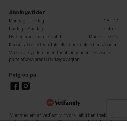
Åbningstider
Mandag - Fredag
08 - 17
Lørdag - Søndag
Lukket
Dyrlægerne har telefontid
Man-Fre 13-14
Konsultation efter aftale eller book online her på siden
Ved akut sygdom uden for åbningstiden henviser vi
på telefonsvarer til Dyrlægevagten
Følg os på
Vi er medlem af VetFamily, hvor vi altid kan trække på
hinandens ekspertise. På den måde får dit dyr altid