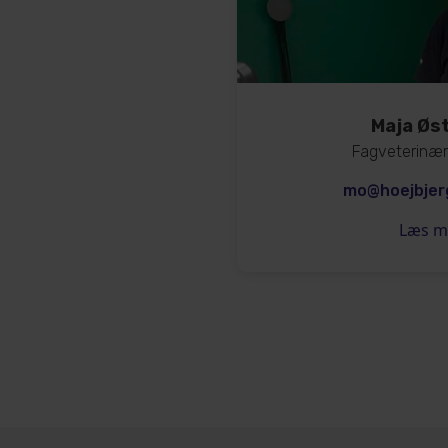
Maja Øs
Fagveterinær
mo@hoejbjerg
Læs m