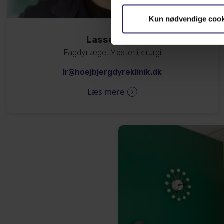
Kun nødvendige cook
Lasse Rode
Fagdyrlæge, Master i kirurgi
lr@hoejbjergdyreklinik.dk
Læs mere