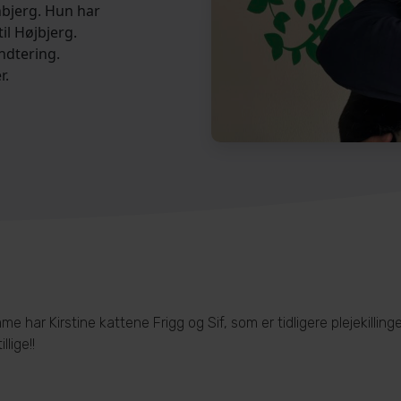
nbjerg. Hun har
il Højbjerg.
ndtering.
r.
me har Kirstine kattene Frigg og Sif, som er tidligere plejekillin
lige!!