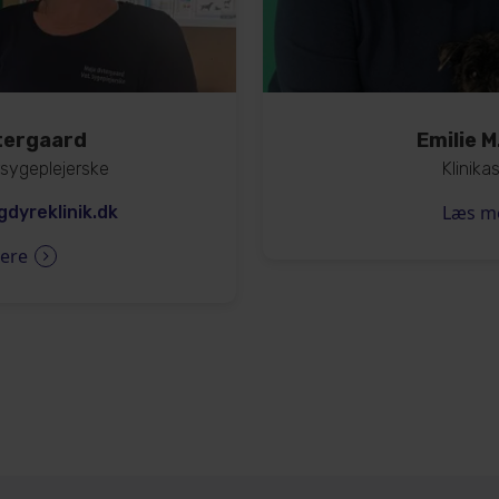
tergaard
Emilie M
sygeplejerske
Klinika
Læs m
dyreklinik.dk
ere