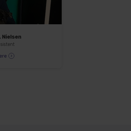
. Nielsen
ssistent
ere