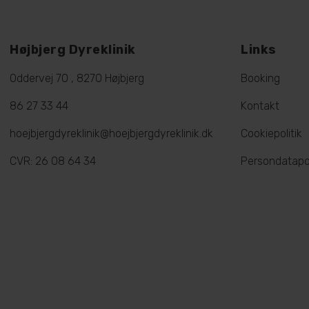
Højbjerg Dyreklinik
Links
Oddervej 70 , 8270 Højbjerg
Booking
86 27 33 44
Kontakt
hoejbjergdyreklinik@hoejbjergdyreklinik.dk
Cookiepolitik
CVR: 26 08 64 34
Persondatapol