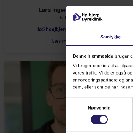
Lars Ingemann Olsen
Dyrlæge
lio@hoejbjergdyreklinik.dk
Samtykke
Læs mere
Denne hjemmeside bruger c
Vi bruger cookies til at tilpas
vores trafik. Vi deler også 
annonceringspartnere og anal
dem, eller som de har indsaml
Samtykkevalg
Nødvendig