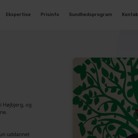
Ekspertise
Prisinfo
Sundhedsprogram
Kontak
Hvad leder du efter?
i Højbjerg, og
ne.
 hun uddannet