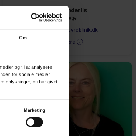
Iben Randeriis
Dyrlæge
ir@hoejbjergdyreklinik.dk
Om
Læs mere
 medier og til at analysere
nden for sociale medier,
e oplysninger, du har givet
Marketing