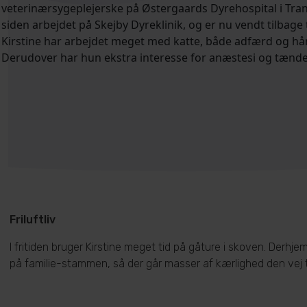
veterinærsygeplejerske på Østergaards Dyrehospital i Tra
siden arbejdet på Skejby Dyreklinik, og er nu vendt tilbage t
Kirstine har arbejdet meget med katte, både adfærd og hå
Derudover har hun ekstra interesse for anæstesi og tænde
Friluftliv
I fritiden bruger Kirstine meget tid på gåture i skoven. Derhjem
på familie-stammen, så der går masser af kærlighed den vej til