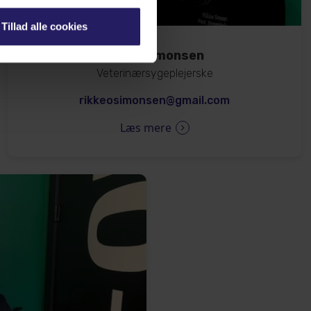
Tillad alle cookies
Rikke Simonsen
Veterinærsygeplejerske
rikkeosimonsen@gmail.com
Læs mere