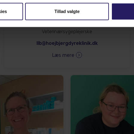
ies
Tillad valgte
Lenette Bendtsen
Veterinærsygeplejerske
llb@hoejbjergdyreklinik.dk
Læs mere